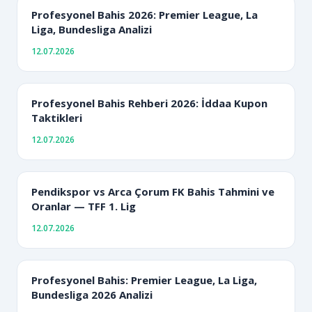
Profesyonel Bahis 2026: Premier League, La
Liga, Bundesliga Analizi
12.07.2026
Profesyonel Bahis Rehberi 2026: İddaa Kupon
Taktikleri
12.07.2026
Pendikspor vs Arca Çorum FK Bahis Tahmini ve
Oranlar — TFF 1. Lig
12.07.2026
Profesyonel Bahis: Premier League, La Liga,
Bundesliga 2026 Analizi