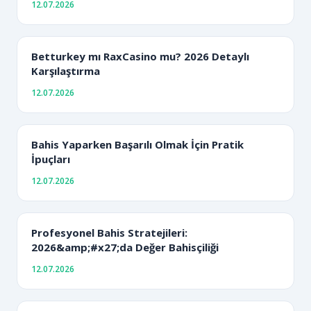
12.07.2026
Betturkey mı RaxCasino mu? 2026 Detaylı
Karşılaştırma
12.07.2026
Bahis Yaparken Başarılı Olmak İçin Pratik
İpuçları
12.07.2026
Profesyonel Bahis Stratejileri:
2026&amp;#x27;da Değer Bahisçiliği
12.07.2026