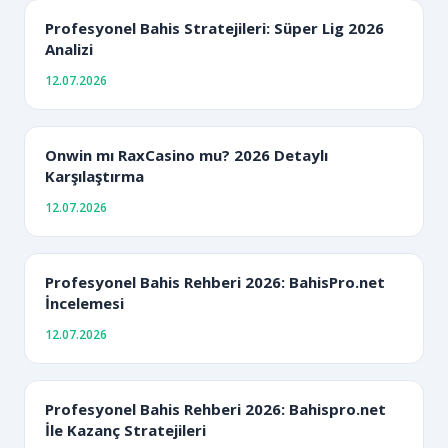
Profesyonel Bahis Stratejileri: Süper Lig 2026
Analizi
12.07.2026
Onwin mı RaxCasino mu? 2026 Detaylı
Karşılaştırma
12.07.2026
Profesyonel Bahis Rehberi 2026: BahisPro.net
İncelemesi
12.07.2026
Profesyonel Bahis Rehberi 2026: Bahispro.net
İle Kazanç Stratejileri