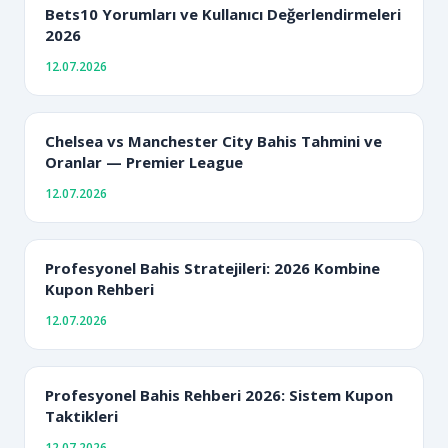
Bets10 Yorumları ve Kullanıcı Değerlendirmeleri
2026
12.07.2026
Chelsea vs Manchester City Bahis Tahmini ve
Oranlar — Premier League
12.07.2026
Profesyonel Bahis Stratejileri: 2026 Kombine
Kupon Rehberi
12.07.2026
Profesyonel Bahis Rehberi 2026: Sistem Kupon
Taktikleri
12.07.2026