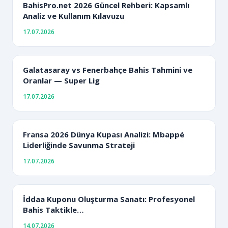
BahisPro.net 2026 Güncel Rehberi: Kapsamlı
Analiz ve Kullanım Kılavuzu
17.07.2026
Galatasaray vs Fenerbahçe Bahis Tahmini ve
Oranlar — Super Lig
17.07.2026
Fransa 2026 Dünya Kupası Analizi: Mbappé
Liderliğinde Savunma Strateji
17.07.2026
İddaa Kuponu Oluşturma Sanatı: Profesyonel
Bahis Taktikle…
14.07.2026