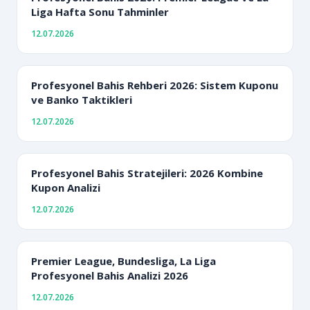
Liga Hafta Sonu Tahminler
12.07.2026
Profesyonel Bahis Rehberi 2026: Sistem Kuponu
ve Banko Taktikleri
12.07.2026
Profesyonel Bahis Stratejileri: 2026 Kombine
Kupon Analizi
12.07.2026
Premier League, Bundesliga, La Liga
Profesyonel Bahis Analizi 2026
12.07.2026