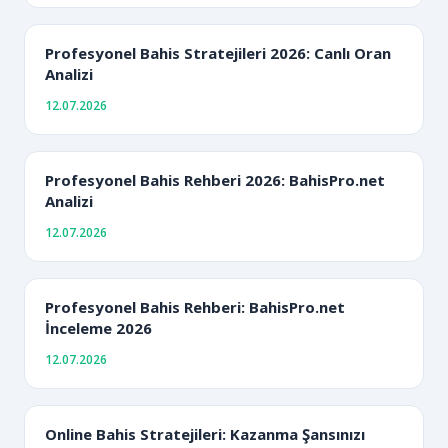
Profesyonel Bahis Stratejileri 2026: Canlı Oran
Analizi
12.07.2026
Profesyonel Bahis Rehberi 2026: BahisPro.net
Analizi
12.07.2026
Profesyonel Bahis Rehberi: BahisPro.net
İnceleme 2026
12.07.2026
Online Bahis Stratejileri: Kazanma Şansınızı