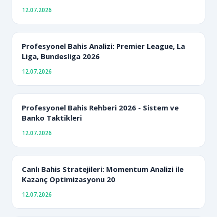
12.07.2026
Profesyonel Bahis Analizi: Premier League, La
Liga, Bundesliga 2026
12.07.2026
Profesyonel Bahis Rehberi 2026 - Sistem ve
Banko Taktikleri
12.07.2026
Canlı Bahis Stratejileri: Momentum Analizi ile
Kazanç Optimizasyonu 20
12.07.2026