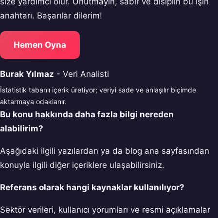
size yardımcı olur. Unutmayın, sabır ve disiplin bu işin
anahtarı. Başarılar dilerim!
Hemen Oyna
Burak Yılmaz
- Veri Analisti
İstatistik tabanlı içerik üretiyor; veriyi sade ve anlaşılır biçimde
aktarmaya odaklanır.
Bu konu hakkında daha fazla bilgi nereden
alabilirim?
Aşağıdaki ilgili yazılardan ya da blog ana sayfasından
konuyla ilgili diğer içeriklere ulaşabilirsiniz.
Referans olarak hangi kaynaklar kullanılıyor?
Sektör verileri, kullanıcı yorumları ve resmi açıklamalar