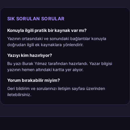
SIK SORULAN SORULAR
Konuyla ilgili pratik bir kaynak var mı?
Yazının ortasındaki ve sonundaki bağlantılar konuyla
doğrudan ilgili ek kaynaklara yönlendirir.
Yazıyı kim hazırlıyor?
Bu yazı Burak Yılmaz tarafından hazırlandı. Yazar bilgisi
yazının hemen altındaki kartta yer alıyor.
Yorum bırakabilir miyim?
Geri bildirim ve sorularınızı iletişim sayfası üzerinden
iletebilirsiniz.