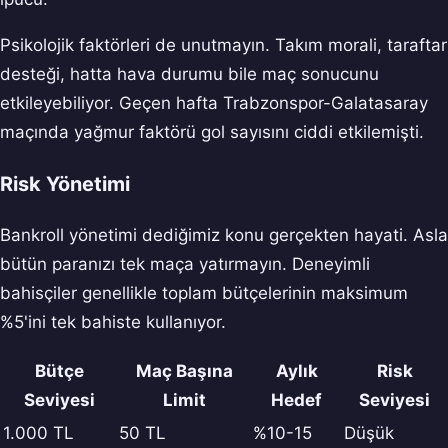
Psikolojik faktörleri de unutmayın. Takım morali, taraftar
desteği, hatta hava durumu bile maç sonucunu
etkileyebiliyor. Geçen hafta Trabzonspor-Galatasaray
maçında yağmur faktörü gol sayısını ciddi etkilemişti.
Risk Yönetimi
Bankroll yönetimi dediğimiz konu gerçekten hayati. Asla
bütün paranızı tek maça yatırmayın. Deneyimli
bahisçiler genellikle toplam bütçelerinin maksimum
%5'ini tek bahiste kullanıyor.
Bütçe
Maç Başına
Aylık
Risk
Seviyesi
Limit
Hedef
Seviyesi
1.000 TL
50 TL
%10-15
Düşük