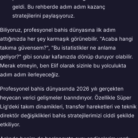
geldi. Bu rehberde adım adım kazanç
stratejilerini paylaşıyoruz.
Biliyoruz, profesyonel bahis dünyasına ilk adım
attığınızda her şey karmaşık görünebilir. "Acaba hangi
takıma güvensem?", "Bu istatistikler ne anlama
geliyor?" gibi sorular kafanızda dönüp duruyor olabilir.
Merak etmeyin, ben Elif olarak sizinle bu yolculukta
adım adım ilerleyeceğiz.
Profesyonel bahis dünyasında 2026 yılı gerçekten
heyecan verici gelişmeler barındırıyor. Özellikle Süper
Lig'deki takım dinamikleri, transfer hareketleri ve teknik
direktör değişiklikleri bahis stratejilerimizi ciddi şekilde
etkiliyor.