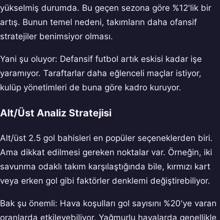
yükselmiş durumda. Bu geçen sezona göre %12'lik bir
artış. Bunun temel nedeni, takımların daha ofansif
stratejiler benimsiyor olması.
Yani şu oluyor: Defansif futbol artık eskisi kadar işe
yaramıyor. Taraftarlar daha eğlenceli maçlar istiyor,
kulüp yönetimleri de buna göre kadro kuruyor.
Alt/Üst Analiz Stratejisi
Alt/üst 2.5 gol bahisleri en popüler seçeneklerden biri.
Ama dikkat edilmesi gereken noktalar var. Örneğin, iki
savunma odaklı takım karşılaştığında bile, kırmızı kart
veya erken gol gibi faktörler denklemi değiştirebiliyor.
Bak şu önemli: Hava koşulları gol sayısını %20'ye varan
oranlarda etkileyebiliyor. Yağmurlu havalarda genellikle