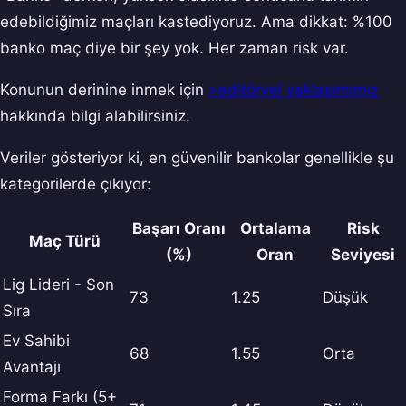
edebildiğimiz maçları kastediyoruz. Ama dikkat: %100
banko maç diye bir şey yok. Her zaman risk var.
Konunun derinine inmek için
>editöryel yaklaşımımız
hakkında bilgi alabilirsiniz.
Veriler gösteriyor ki, en güvenilir bankolar genellikle şu
kategorilerde çıkıyor:
Başarı Oranı
Ortalama
Risk
Maç Türü
(%)
Oran
Seviyesi
Lig Lideri - Son
73
1.25
Düşük
Sıra
Ev Sahibi
68
1.55
Orta
Avantajı
Forma Farkı (5+