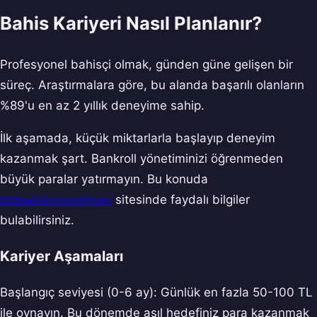
Bahis Kariyeri Nasıl Planlanır?
Profesyonel bahisçi olmak, günden güne gelişen bir
süreç. Araştırmalara göre, bu alanda başarılı olanların
%89'u en az 2 yıllık deneyime sahip.
İlk aşamada, küçük miktarlarla başlayıp deneyim
kazanmak şart. Bankroll yönetiminizi öğrenmeden
büyük paralar yatırmayın. Bu konuda
Iddaatahminrehberi
sitesinde faydalı bilgiler
bulabilirsiniz.
Kariyer Aşamaları
Başlangıç seviyesi (0-6 ay): Günlük en fazla 50-100 TL
ile oynayın. Bu dönemde asıl hedefiniz para kazanmak