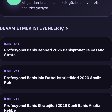
Maçlardan kısa notlar, taktik gözlemleri ve hızlı
analizler yazıyor.
DEVAM ETMEK ISTEYENLER IÇIN
İLGILI YAZI
Profesyonel Bahis Rehberi 2026 Bahispronet Ile Kazanc
Strate
İLGILI YAZI
Profesyonel Bahis Icin Futbol Istatistikleri 2026 Analiz
Reh
İLGILI YAZI
Profesyonel Bahis Stratejileri 2026 Canli Bahis Analiz
Rehbe