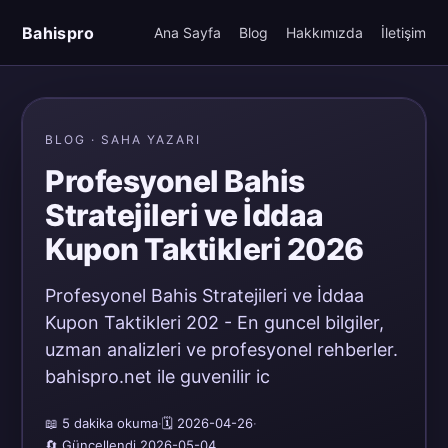
Bahispro
Ana Sayfa
Blog
Hakkımızda
İletişim
BLOG · SAHA YAZARI
Profesyonel Bahis
Stratejileri ve İddaa
Kupon Taktikleri 2026
Profesyonel Bahis Stratejileri ve İddaa
Kupon Taktikleri 202 - En guncel bilgiler,
uzman analizleri ve profesyonel rehberler.
bahispro.net ile guvenilir ic
📖 5 dakika okuma
·
🗓️ 2026-04-26
·
🔄 Güncellendi 2026-05-04