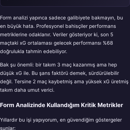
Form analizi yapınca sadece galibiyete bakmayın, bu
en büyük hata. Profesyonel bahisçiler performans
metriklerine odaklanır. Veriler gösteriyor ki, son 5
maçtaki xG ortalaması gelecek performansı %68
doğrulukla tahmin edebiliyor.
Bak şu önemli: bir takım 3 maç kazanmış ama hep
düşük xG ile. Bu şans faktörü demek, sürdürülebilir
değil. Tersine 2 maç kaybetmiş ama yüksek xG üretmiş
takım daha umut verici.
Form Analizinde Kullandığım Kritik Metrikler
Yıllardır bu işi yapıyorum, en güvendiğim göstergeler
şunlar: