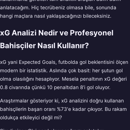
anlatacağım. Hiç tecrübeniz olmasa bile, sonunda
hangi maçlara nasıl yaklaşacağınızı bileceksiniz.
xG Analizi Nedir ve Profesyonel
Bahisçiler Nasıl Kullanır?
xG yani Expected Goals, futbolda gol beklentisini ölçen
modern bir istatistik. Aslında çok basit: her şutun gol
olma olasılığını hesaplıyor. Mesela penaltının xG değeri
0.8 civarında çünkü 10 penaltıdan 8'i gol oluyor.
Araştırmalar gösteriyor ki, xG analizini doğru kullanan
bahisçilerin başarı oranı %73'e kadar çıkıyor. Bu rakam
oldukça etkileyici değil mi?