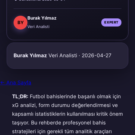
Burak Yılmaz
BY
EXPERT
Veri Analisti
Burak Yılmaz
Veri Analisti · 2026-04-27
← Ana Sayfa
TL;DR:
Futbol bahislerinde başarılı olmak için
xG analizi, form durumu değerlendirmesi ve
kapsamlı istatistiklerin kullanılması kritik önem
taşıyor. Bu rehberde profesyonel bahis
stratejileri için gerekli tüm analitik araçları