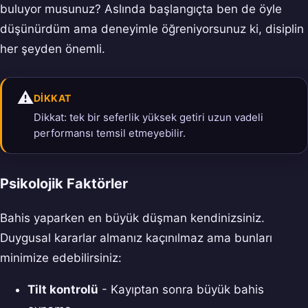
buluyor musunuz? Aslında başlangıçta ben de öyle
düşünürdüm ama deneyimle öğreniyorsunuz ki, disiplin
her şeyden önemli.
⚠️
DIKKAT
Dikkat: tek bir seferlik yüksek getiri uzun vadeli
performansı temsil etmeyebilir.
Psikolojik Faktörler
Bahis yaparken en büyük düşman kendinizsiniz.
Duygusal kararlar almanız kaçınılmaz ama bunları
minimize edebilirsiniz:
Tilt kontrolü
- Kayıptan sonra büyük bahis