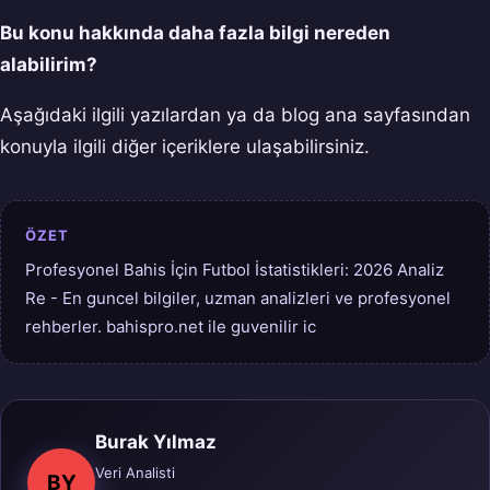
Bu konu hakkında daha fazla bilgi nereden
alabilirim?
Aşağıdaki ilgili yazılardan ya da blog ana sayfasından
konuyla ilgili diğer içeriklere ulaşabilirsiniz.
ÖZET
Profesyonel Bahis İçin Futbol İstatistikleri: 2026 Analiz
Re - En guncel bilgiler, uzman analizleri ve profesyonel
rehberler. bahispro.net ile guvenilir ic
Burak Yılmaz
Veri Analisti
BY