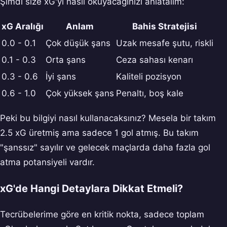
Şimdi size xG'yi nasıl okuyacağınızı anlatalım:
xG Aralığı
Anlam
Bahis Stratejisi
0.0 - 0.1
Çok düşük şans
Uzak mesafe şutu, riskli
0.1 - 0.3
Orta şans
Ceza sahası kenarı
0.3 - 0.6
İyi şans
Kaliteli pozisyon
0.6 - 1.0
Çok yüksek şans
Penaltı, boş kale
Peki bu bilgiyi nasıl kullanacaksınız? Mesela bir takım
2.5 xG üretmiş ama sadece 1 gol atmış. Bu takım
"şanssız" sayılır ve gelecek maçlarda daha fazla gol
atma potansiyeli vardır.
xG'de Hangi Detaylara Dikkat Etmeli?
Tecrübelerime göre en kritik nokta, sadece toplam