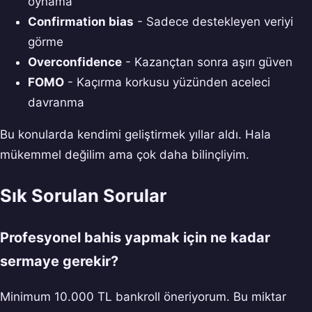
oynama
Confirmation bias
- Sadece destekleyen veriyi
görme
Overconfidence
- Kazançtan sonra aşırı güven
FOMO
- Kaçırma korkusu yüzünden aceleci
davranma
Bu konularda kendimi geliştirmek yıllar aldı. Hala
mükemmel değilim ama çok daha bilinçliyim.
Sık Sorulan Sorular
Profesyonel bahis yapmak için ne kadar
sermaye gerekir?
Minimum 10.000 TL bankroll öneriyorum. Bu miktar