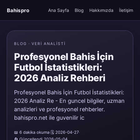
Bahispro
Ana Sayfa
Blog
Hakkımızda
İletişim
BLOG · VERI ANALISTI
Profesyonel Bahis İçin
Futbol İstatistikleri:
2026 Analiz Rehberi
Profesyonel Bahis İçin Futbol İstatistikleri:
2026 Analiz Re - En guncel bilgiler, uzman
analizleri ve profesyonel rehberler.
bahispro.net ile guvenilir ic
📖 6 dakika okuma
·
🗓️ 2026-04-27
·
🔄 Güncellendi 2026-05-04