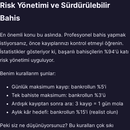
Risk Yönetimi ve Sürdürülebilir
Bahis
En önemli konu bu aslında. Profesyonel bahis yapmak
istiyorsanız, önce kayıplarınızı kontrol etmeyi öğrenin.
İstatistikler gösteriyor ki, başarılı bahisçilerin %94'ü katı
risk yönetimi uyguluyor.
Benim kurallarım şunlar:
Günlük maksimum kayıp: bankrollun %5'i
Tek bahiste maksimum: bankrollun %3'ü
Ardışık kayıptan sonra ara: 3 kayıp = 1 gün mola
Aylık kâr hedefi: bankrollun %15'i (realist olun)
Peki siz ne düşünüyorsunuz? Bu kuralları çok sıkı