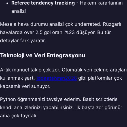
Referee tendency tracking
- Hakem kararlarının
analizi
Mesela hava durumu analizi çok underrated. Rüzgarlı
havalarda over 2.5 gol oranı %23 düşüyor. Bu tür
detaylar fark yaratır.
Teknoloji ve Veri Entegrasyonu
Artık manuel takip çok zor. Otomatik veri çekme araçları
kullanmak şart.
Iddaatahmin2026
gibi platformlar çok
kapsamlı veri sunuyor.
Python öğrenmenizi tavsiye ederim. Basit scriptlerle
kendi analizlerinizi yapabilirsiniz. İlk başta zor görünür
ama çok faydalı.