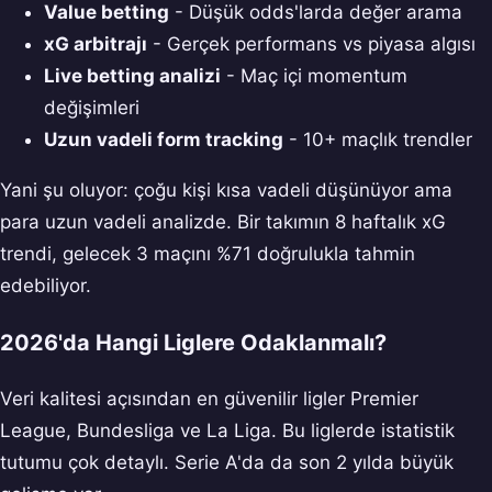
Value betting
- Düşük odds'larda değer arama
xG arbitrajı
- Gerçek performans vs piyasa algısı
Live betting analizi
- Maç içi momentum
değişimleri
Uzun vadeli form tracking
- 10+ maçlık trendler
Yani şu oluyor: çoğu kişi kısa vadeli düşünüyor ama
para uzun vadeli analizde. Bir takımın 8 haftalık xG
trendi, gelecek 3 maçını %71 doğrulukla tahmin
edebiliyor.
2026'da Hangi Liglere Odaklanmalı?
Veri kalitesi açısından en güvenilir ligler Premier
League, Bundesliga ve La Liga. Bu liglerde istatistik
tutumu çok detaylı. Serie A'da da son 2 yılda büyük