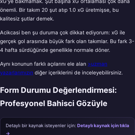
xG'ye bakmamak. Şut başına xG ortalaması çok daha
önemli. Bir takım 20 şut atıp 1.0 xG üretmişse, bu
kalitesiz şutlar demek.
Acikcasi ben şu duruma çok dikkat ediyorum: xG ile
gerçek gol arasında büyük fark olan takımlar. Bu fark 3-
4 hafta sürdüğünde genellikle normale döner.
Aynı konunun farklı açılarını ele alan
>uzman
yazarlarımızın
diğer içeriklerini de inceleyebilirsiniz.
Form Durumu Değerlendirmesi:
Profesyonel Bahisci Gözüyle
Detaylı bir kaynak isteyenler için:
Detaylı kaynak için tıkla
→