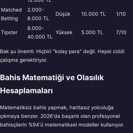
12.000 TL
Matched
2.000-
Düşük
10.000 TL
1/10
Betting
8.000 TL
8.000-
Tipster
Yüksek
5.000 TL
7/10
40.000 TL
Bak şu önemli: Hiçbiri "kolay para" değil. Hepsi ciddi
çalışma gerektiriyor.
Bahis Matematiği ve Olasılık
Hesaplamaları
Matematiksiz bahis yapmak, haritasız yolculuğa
çıkmaya benzer. 2026'da başarılı olan profesyonel
bahisçilerin %94'ü matematiksel modeller kullanıyor.