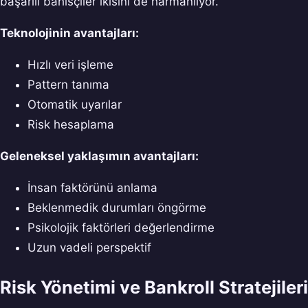
başarılı bahisçiler ikisini de harmanlıyor.
Teknolojinin avantajları:
Hızlı veri işleme
Pattern tanıma
Otomatik uyarılar
Risk hesaplama
Geleneksel yaklaşımın avantajları:
İnsan faktörünü anlama
Beklenmedik durumları öngörme
Psikolojik faktörleri değerlendirme
Uzun vadeli perspektif
Risk Yönetimi ve Bankroll Stratejileri