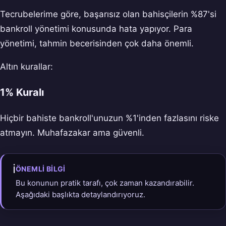
Tecrubelerime göre, başarısız olan bahisçilerin %87'si
bankroll yönetimi konusunda hata yapıyor. Para
yönetimi, tahmin becerisinden çok daha önemli.
Altın kurallar:
1% Kuralı
Hiçbir bahiste bankroll'unuzun %1'inden fazlasını riske
atmayın. Muhafazakar ama güvenli.
ℹ️
ÖNEMLI BILGI
Bu konunun pratik tarafı, çok zaman kazandırabilir.
Aşağıdaki başlıkta detaylandırıyoruz.