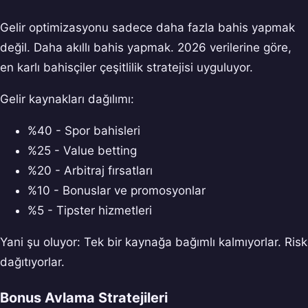
Gelir optimizasyonu sadece daha fazla bahis yapmak
değil. Daha akıllı bahis yapmak. 2026 verilerine göre,
en karlı bahisçiler çeşitlilik stratejisi uyguluyor.
Gelir kaynakları dağılımı:
%40 - Spor bahisleri
%25 - Value betting
%20 - Arbitraj fırsatları
%10 - Bonuslar ve promosyonlar
%5 - Tipster hizmetleri
Yani şu oluyor: Tek bir kaynağa bağımlı kalmıyorlar. Risk
dağıtıyorlar.
Bonus Avlama Stratejileri