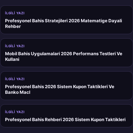
İLGILI YAZI
Profesyonel Bahis Stratejileri 2026 Matematige Dayali
Rehber
İLGILI YAZI
Mobil Bahis Uygulamalari 2026 Performans Testleri Ve
Kullani
İLGILI YAZI
Profesyonel Bahis 2026 Sistem Kupon Taktikleri Ve
Banko Macl
İLGILI YAZI
Profesyonel Bahis Rehberi 2026 Sistem Kupon Taktikleri