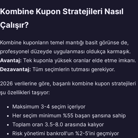
Kombine Kupon Stratejileri Nasıl
Çalışır?
Kombine kuponların temel mantığı basit görünse de,
profesyonel düzeyde uygulanması oldukça karmaşık.
Avantaj:
Tek kuponla yüksek oranlar elde etme imkanı.
Dezavantaj:
Tüm seçimlerin tutması gerekiyor.
2026 verilerine göre, başarılı kombine kupon stratejileri
şu özellikleri taşıyor:
Maksimum 3-4 seçim içeriyor
Her seçim minimum %55 başarı şansına sahip
Toplam oran 3.5-8.0 arasında kalıyor
Risk yönetimi bankroll'un %2-5'ini geçmiyor