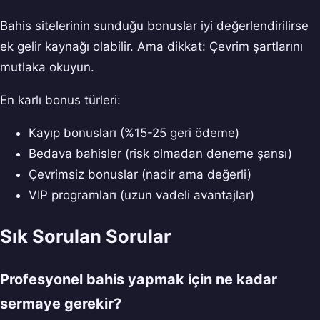
Bahis sitelerinin sunduğu bonuslar iyi değerlendirilirse
ek gelir kaynağı olabilir. Ama dikkat: Çevrim şartlarını
mutlaka okuyun.
En karlı bonus türleri:
Kayıp bonusları (%15-25 geri ödeme)
Bedava bahisler (risk olmadan deneme şansı)
Çevrimsiz bonuslar (nadir ama değerli)
VIP programları (uzun vadeli avantajlar)
Sık Sorulan Sorular
Profesyonel bahis yapmak için ne kadar
sermaye gerekir?