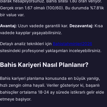
olarak hesaplıyorsunuz. Bahis sitesi 1.80 oran veriyor.
Gerçek oran 1.67 olmalı (100/60). Bu durumda %7.8'lik
bir value var.
Avantaj:
Uzun vadede garantili kar.
Dezavantaj:
Kısa
vadede kayıplar yaşayabilirsiniz.
Detaylı analiz teknikleri için
Bahistahminleri2026
sitesindeki profesyonel yaklaşımları inceleyebilirsiniz.
Bahis Kariyeri Nasıl Planlanır?
Bahis kariyeri planlama konusunda en büyük yanılgı,
hızlı zengin olma hayali. Veriler gösteriyor ki, başarılı
bahisçiler ortalama 18-24 ay sürede istikrarlı gelir elde
etmeye başlıyor.