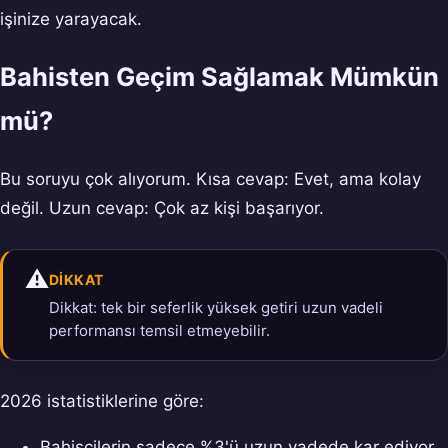
işinize yarayacak.
Bahisten Geçim Sağlamak Mümkün
mü?
Bu soruyu çok alıyorum. Kısa cevap: Evet, ama kolay
değil. Uzun cevap: Çok az kişi başarıyor.
⚠️
DIKKAT
Dikkat: tek bir seferlik yüksek getiri uzun vadeli
performansı temsil etmeyebilir.
2026 istatistiklerine göre:
Bahisçilerin sadece %3'ü uzun vadede kar ediyor