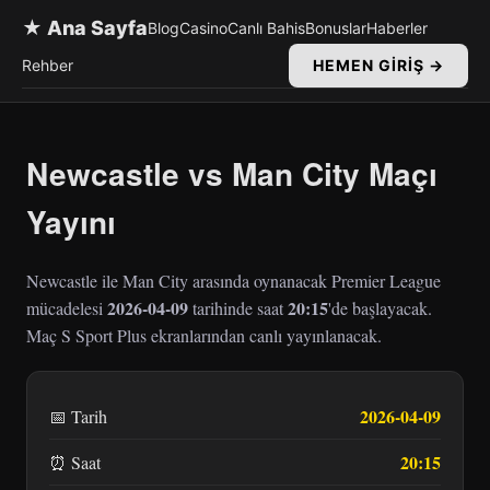
★ Ana Sayfa
Blog
Casino
Canlı Bahis
Bonuslar
Haberler
Rehber
HEMEN GIRIŞ →
Newcastle vs Man City Maçı
Yayını
Newcastle ile Man City arasında oynanacak Premier League
2026-04-09
20:15
mücadelesi
tarihinde saat
'de başlayacak.
Maç S Sport Plus ekranlarından canlı yayınlanacak.
2026-04-09
📅 Tarih
20:15
⏰ Saat