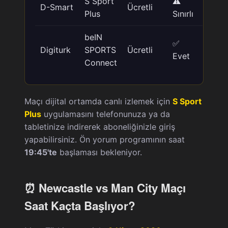
S Sport
⚠️
D-Smart
Ücretli
Plus
Sınırlı
beIN
✅
Digiturk
SPORTS
Ücretli
Evet
Connect
Maçı dijital ortamda canlı izlemek için
S Sport
Plus
uygulamasını telefonunuza ya da
tabletinize indirerek aboneliğinizle giriş
yapabilirsiniz. Ön yorum programının saat
19:45'te
başlaması bekleniyor.
⏰ Newcastle vs Man City Maçı
Saat Kaçta Başlıyor?