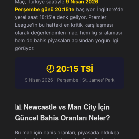
Maç, Türkiye saatiyle
9 Nisan 2026
Perşembe günü 20:15'te
başlıyor. İngiltere'de
yerel saat 18:15'e denk geliyor. Premier
League'in bu haftaki en kritik karşılaşması
olarak değerlendirilen maç, hem lig sıralaması
hem de bahis piyasaları açısından yoğun ilgi
görüyor.
🕗 20:15 TSİ
9 Nisan 2026 | Perşembe | St. James' Park
📊 Newcastle vs Man City İçin
Güncel Bahis Oranları Neler?
Bu maç için bahis oranları, piyasada oldukça