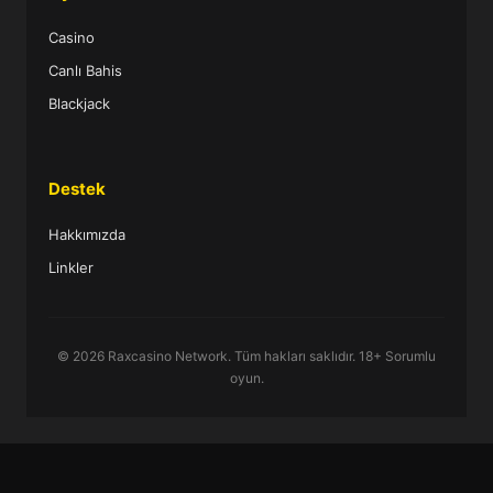
Casino
Canlı Bahis
Blackjack
Destek
Hakkımızda
Linkler
© 2026 Raxcasino Network. Tüm hakları saklıdır. 18+ Sorumlu
oyun.