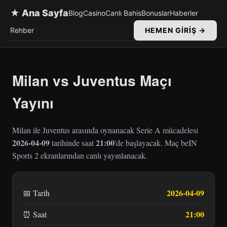
★ Ana Sayfa
Blog
Casino
Canlı Bahis
Bonuslar
Haberler
Rehber
HEMEN GIRIŞ →
Milan vs Juventus Maçı
Yayını
Milan ile Juventus arasında oynanacak Serie A mücadelesi
2026-04-09
21:00
tarihinde saat
'de başlayacak. Maç beIN
Sports 2 ekranlarından canlı yayınlanacak.
2026-04-09
📅 Tarih
21:00
⏰ Saat