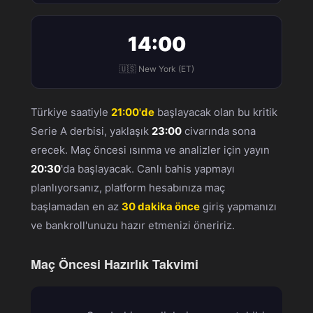
14:00
🇺🇸 New York (ET)
Türkiye saatiyle
21:00'de
başlayacak olan bu kritik
Serie A derbisi, yaklaşık
23:00
civarında sona
erecek. Maç öncesi ısınma ve analizler için yayın
20:30
'da başlayacak. Canlı bahis yapmayı
planlıyorsanız, platform hesabınıza maç
başlamadan en az
30 dakika önce
giriş yapmanızı
ve bankroll'unuzu hazır etmenizi öneririz.
Maç Öncesi Hazırlık Takvimi