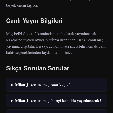
büyük önem taşıyor.
Canlı Yayın Bilgileri
Maç beIN Sports 2 kanalından canlı olarak yayınlanacak.
Raxcasino üyeleri ayrıca platform üzerinden lisanslı canlı maç
yayınına erişebilir. Bu sayede hem maçı izleyebilir hem de canlı
bahis seçeneklerinden faydalanabilirsiniz.
Sıkça Sorulan Sorular
Milan Juventus maçı saat kaçta?
Milan Juventus maçı hangi kanalda yayınlanacak?