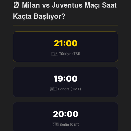
⏰ Milan vs Juventus Maçı Saat
Kaçta Başlıyor?
21:00
🇹🇷 Türkiye (TSİ)
19:00
🇬🇧 Londra (GMT)
20:00
🇩🇪 Berlin (CET)