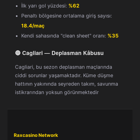
İlk yarı gol yüzdesi:
%62
Penaltı bölgesine ortalama giriş sayısı:
18.4/maç
Kendi sahasında "clean sheet" oranı:
%35
🔵 Cagliari — Deplasman Kâbusu
Cagliari, bu sezon deplasman maçlarında
ciddi sorunlar yaşamaktadır. Küme düşme
hattının yakınında seyreden takım, savunma
istikrarından yoksun görünmektedir
Raxcasino Network