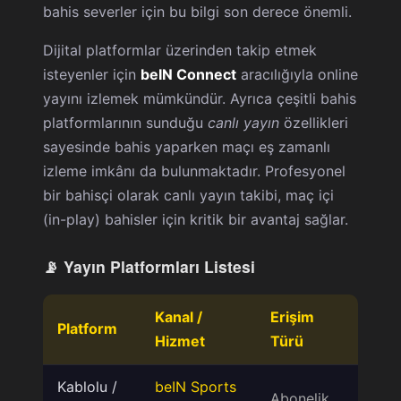
bahis severler için bu bilgi son derece önemli.
Dijital platformlar üzerinden takip etmek
isteyenler için
beIN Connect
aracılığıyla online
yayını izlemek mümkündür. Ayrıca çeşitli bahis
platformlarının sunduğu
canlı yayın
özellikleri
sayesinde bahis yaparken maçı eş zamanlı
izleme imkânı da bulunmaktadır. Profesyonel
bir bahisçi olarak canlı yayın takibi, maç içi
(in-play) bahisler için kritik bir avantaj sağlar.
📡 Yayın Platformları Listesi
Kanal /
Erişim
Platform
Hizmet
Türü
Kablolu /
beIN Sports
Abonelik