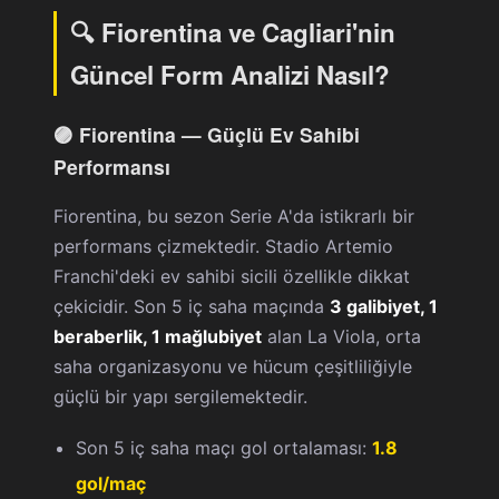
🔍 Fiorentina ve Cagliari'nin
Güncel Form Analizi Nasıl?
🟣 Fiorentina — Güçlü Ev Sahibi
Performansı
Fiorentina, bu sezon Serie A'da istikrarlı bir
performans çizmektedir. Stadio Artemio
Franchi'deki ev sahibi sicili özellikle dikkat
çekicidir. Son 5 iç saha maçında
3 galibiyet, 1
beraberlik, 1 mağlubiyet
alan La Viola, orta
saha organizasyonu ve hücum çeşitliliğiyle
güçlü bir yapı sergilemektedir.
Son 5 iç saha maçı gol ortalaması:
1.8
gol/maç