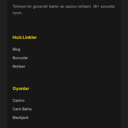
Türkiye'nin güvenilir bahis ve casino rehberi. 18+ sorumlu
oyun.
Hızlı Linkler
Blog
Bonuslar
Rehber
Oyunlar
Casino
Canlı Bahis
Blackjack