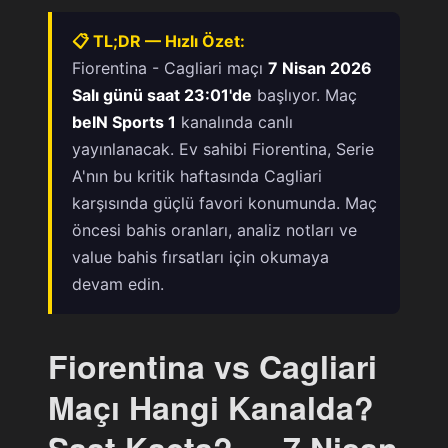
📋 TL;DR — Hızlı Özet:
Fiorentina - Cagliari maçı
7 Nisan 2026
Salı günü saat 23:01'de
başlıyor. Maç
beIN Sports 1
kanalında canlı
yayınlanacak. Ev sahibi Fiorentina, Serie
A'nın bu kritik haftasında Cagliari
karşısında güçlü favori konumunda. Maç
öncesi bahis oranları, analiz notları ve
value bahis fırsatları için okumaya
devam edin.
Fiorentina vs Cagliari
Maçı Hangi Kanalda?