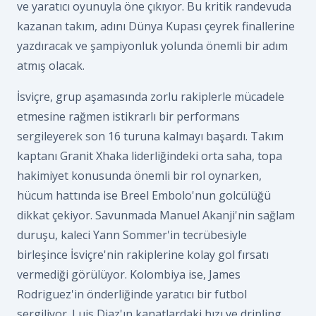
ve yaratıcı oyunuyla öne çıkıyor. Bu kritik randevuda
kazanan takım, adını Dünya Kupası çeyrek finallerine
yazdıracak ve şampiyonluk yolunda önemli bir adım
atmış olacak.
İsviçre, grup aşamasında zorlu rakiplerle mücadele
etmesine rağmen istikrarlı bir performans
sergileyerek son 16 turuna kalmayı başardı. Takım
kaptanı Granit Xhaka liderliğindeki orta saha, topa
hakimiyet konusunda önemli bir rol oynarken,
hücum hattında ise Breel Embolo'nun golcülüğü
dikkat çekiyor. Savunmada Manuel Akanji'nin sağlam
duruşu, kaleci Yann Sommer'in tecrübesiyle
birleşince İsviçre'nin rakiplerine kolay gol fırsatı
vermediği görülüyor. Kolombiya ise, James
Rodriguez'in önderliğinde yaratıcı bir futbol
sergiliyor. Luis Diaz'ın kanatlardaki hızı ve dripling