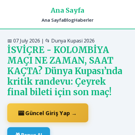
Ana Sayfa
Ana Sayfa
Blog
Haberler
📅 07 July 2026 | 📂 Dunya Kupasi 2026
İSVİÇRE - KOLOMBİYA
MAÇI NE ZAMAN, SAAT
KAÇTA? Dünya Kupası’nda
kritik randevu: Çeyrek
final bileti için son maç!
🎰 Güncel Giriş Yap →
🎁 Bonus Al