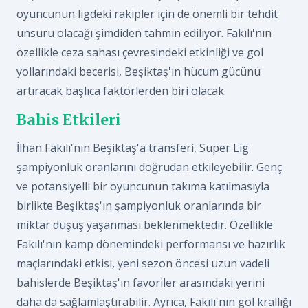
oyuncunun ligdeki rakipler için de önemli bir tehdit
unsuru olacağı şimdiden tahmin ediliyor. Fakılı'nın
özellikle ceza sahası çevresindeki etkinliği ve gol
yollarındaki becerisi, Beşiktaş'ın hücum gücünü
artıracak başlıca faktörlerden biri olacak.
Bahis Etkileri
İlhan Fakılı'nın Beşiktaş'a transferi, Süper Lig
şampiyonluk oranlarını doğrudan etkileyebilir. Genç
ve potansiyelli bir oyuncunun takıma katılmasıyla
birlikte Beşiktaş'ın şampiyonluk oranlarında bir
miktar düşüş yaşanması beklenmektedir. Özellikle
Fakılı'nın kamp dönemindeki performansı ve hazırlık
maçlarındaki etkisi, yeni sezon öncesi uzun vadeli
bahislerde Beşiktaş'ın favoriler arasındaki yerini
daha da sağlamlaştırabilir. Ayrıca, Fakılı'nın gol krallığı