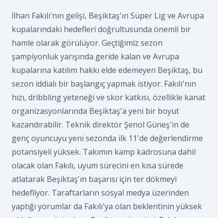
İlhan Fakılı'nın gelişi, Beşiktaş'ın Süper Lig ve Avrupa
kupalarındaki hedefleri doğrultusunda önemli bir
hamle olarak görülüyor. Geçtiğimiz sezon
şampiyonluk yarışında geride kalan ve Avrupa
kupalarına katılım hakkı elde edemeyen Beşiktaş, bu
sezon iddialı bir başlangıç yapmak istiyor. Fakılı'nın
hızı, dribbling yeteneği ve skor katkısı, özellikle kanat
organizasyonlarında Beşiktaş'a yeni bir boyut
kazandırabilir. Teknik direktör Şenol Güneş'in de
genç oyuncuyu yeni sezonda ilk 11'de değerlendirme
potansiyeli yüksek. Takımın kamp kadrosuna dahil
olacak olan Fakılı, uyum sürecini en kısa sürede
atlatarak Beşiktaş'ın başarısı için ter dökmeyi
hedefliyor. Taraftarların sosyal medya üzerinden
yaptığı yorumlar da Fakılı'ya olan beklentinin yüksek