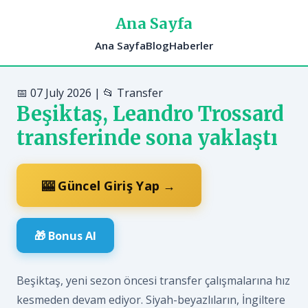
Ana Sayfa
Ana Sayfa
Blog
Haberler
📅 07 July 2026 | 📂 Transfer
Beşiktaş, Leandro Trossard
transferinde sona yaklaştı
🎰 Güncel Giriş Yap →
🎁 Bonus Al
Beşiktaş, yeni sezon öncesi transfer çalışmalarına hız
kesmeden devam ediyor. Siyah-beyazlıların, İngiltere