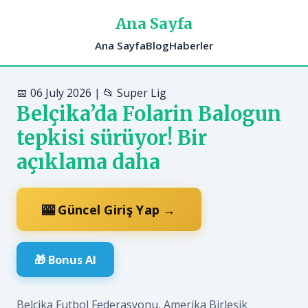
Ana Sayfa
Ana Sayfa
Blog
Haberler
📅 06 July 2026 | 📂 Super Lig
Belçika’da Folarin Balogun
tepkisi sürüyor! Bir
açıklama daha
🎰 Güncel Giriş Yap →
🎁 Bonus Al
Belçika Futbol Federasyonu, Amerika Birleşik