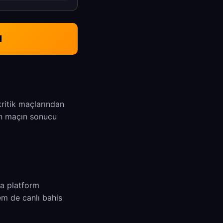
l
ritik maçlarından
an maçın sonucu
ca platform
em de canlı bahis