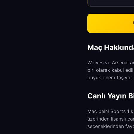
Maç Hakkınd
Wolves ve Arsenal a
biri olarak kabul ed
büyük önem taşıyor.
Canlı Yayın Bi
Maç beIN Sports 1 ka
üzerinden lisanslı ca
seçeneklerinden fayda