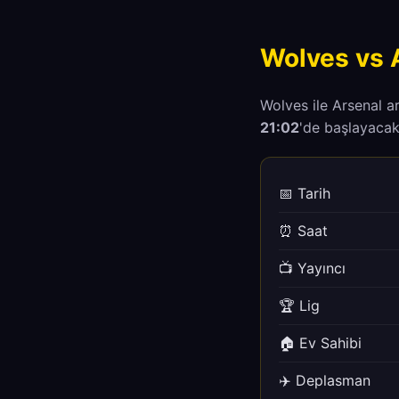
Wolves vs 
Wolves ile Arsenal 
21:02
'de başlayacak
📅 Tarih
⏰ Saat
📺 Yayıncı
🏆 Lig
🏠 Ev Sahibi
✈️ Deplasman