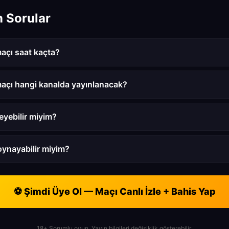
n Sorular
açı saat kaçta?
maçı hangi kanalda yayınlanacak?
leyebilir miyim?
oynayabilir miyim?
⚽ Şimdi Üye Ol — Maçı Canlı İzle + Bahis Yap
18+ Sorumlu oyun. Yayın bilgileri değişiklik gösterebilir.