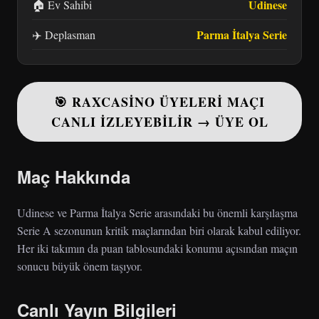
Udinese
🏠 Ev Sahibi
Parma İtalya Serie
✈️ Deplasman
🎯 RAXCASINO ÜYELERI MAÇI
CANLI İZLEYEBILIR → ÜYE OL
Maç Hakkında
Udinese ve Parma İtalya Serie arasındaki bu önemli karşılaşma
Serie A sezonunun kritik maçlarından biri olarak kabul ediliyor.
Her iki takımın da puan tablosundaki konumu açısından maçın
sonucu büyük önem taşıyor.
Canlı Yayın Bilgileri