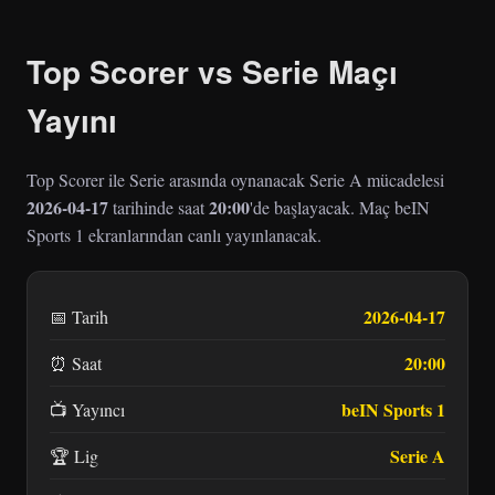
Top Scorer vs Serie Maçı
Yayını
Top Scorer ile Serie arasında oynanacak Serie A mücadelesi
2026-04-17
20:00
tarihinde saat
'de başlayacak. Maç beIN
Sports 1 ekranlarından canlı yayınlanacak.
2026-04-17
📅 Tarih
20:00
⏰ Saat
beIN Sports 1
📺 Yayıncı
Serie A
🏆 Lig