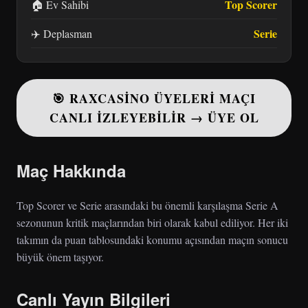
Top Scorer
🏠 Ev Sahibi
Serie
✈️ Deplasman
🎯 RAXCASINO ÜYELERI MAÇI
CANLI İZLEYEBILIR → ÜYE OL
Maç Hakkında
Top Scorer ve Serie arasındaki bu önemli karşılaşma Serie A
sezonunun kritik maçlarından biri olarak kabul ediliyor. Her iki
takımın da puan tablosundaki konumu açısından maçın sonucu
büyük önem taşıyor.
Canlı Yayın Bilgileri