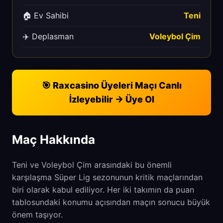
🏠 Ev Sahibi
Teni
✈️ Deplasman
Voleybol Çim
🎯 Raxcasino Üyeleri Maçı Canlı
İzleyebilir → Üye Ol
Maç Hakkında
Teni ve Voleybol Çim arasındaki bu önemli
karşılaşma Süper Lig sezonunun kritik maçlarından
biri olarak kabul ediliyor. Her iki takımın da puan
tablosundaki konumu açısından maçın sonucu büyük
önem taşıyor.