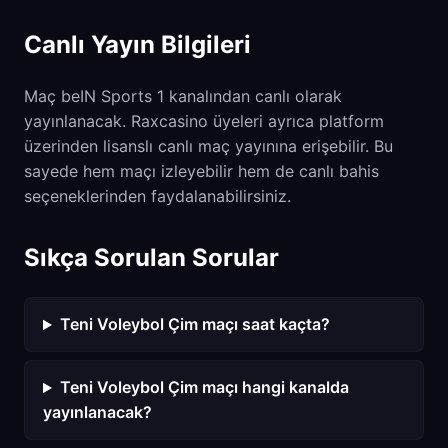
Canlı Yayın Bilgileri
Maç beIN Sports 1 kanalından canlı olarak
yayınlanacak. Raxcasino üyeleri ayrıca platform
üzerinden lisanslı canlı maç yayınına erişebilir. Bu
sayede hem maçı izleyebilir hem de canlı bahis
seçeneklerinden faydalanabilirsiniz.
Sıkça Sorulan Sorular
Teni Voleybol Çim maçı saat kaçta?
Teni Voleybol Çim maçı hangi kanalda
yayınlanacak?