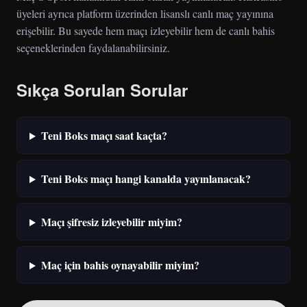
üyeleri ayrıca platform üzerinden lisanslı canlı maç yayınına
erişebilir. Bu sayede hem maçı izleyebilir hem de canlı bahis
seçeneklerinden faydalanabilirsiniz.
Sıkça Sorulan Sorular
Teni Boks maçı saat kaçta?
Teni Boks maçı hangi kanalda yayınlanacak?
Maçı şifresiz izleyebilir miyim?
Maç için bahis oynayabilir miyim?