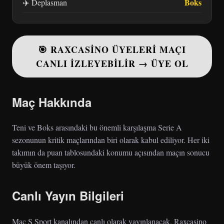
Boks
✈️ Deplasman
🎯 RAXCASINO ÜYELERI MAÇI
CANLI İZLEYEBILIR → ÜYE OL
Maç Hakkında
Teni ve Boks arasındaki bu önemli karşılaşma Serie A
sezonunun kritik maçlarından biri olarak kabul ediliyor. Her iki
takımın da puan tablosundaki konumu açısından maçın sonucu
büyük önem taşıyor.
Canlı Yayın Bilgileri
Maç S Sport kanalından canlı olarak yayınlanacak. Raxcasino