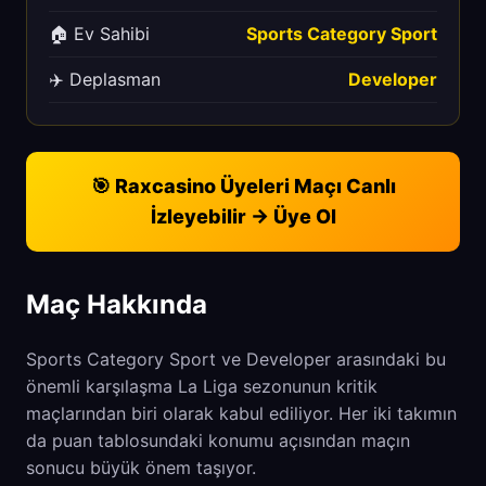
🏠 Ev Sahibi
Sports Category Sport
✈️ Deplasman
Developer
🎯 Raxcasino Üyeleri Maçı Canlı
İzleyebilir → Üye Ol
Maç Hakkında
Sports Category Sport ve Developer arasındaki bu
önemli karşılaşma La Liga sezonunun kritik
maçlarından biri olarak kabul ediliyor. Her iki takımın
da puan tablosundaki konumu açısından maçın
sonucu büyük önem taşıyor.