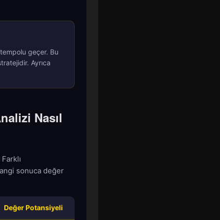
k tempolu geçer. Bu
tratejidir. Ayrıca
alizi Nasıl
 Farklı
hangi sonuca değer
Değer Potansiyeli