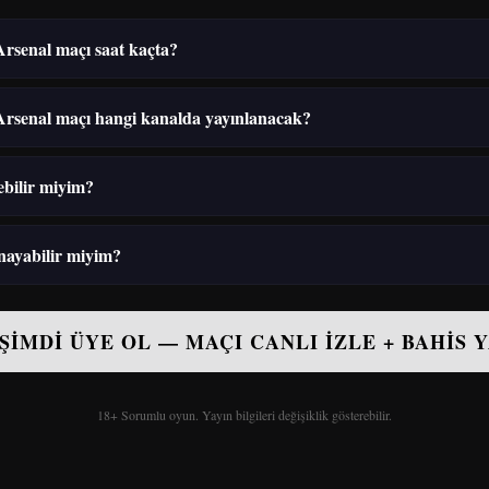
Arsenal maçı saat kaçta?
Arsenal maçı hangi kanalda yayınlanacak?
yebilir miyim?
nayabilir miyim?
ŞIMDI ÜYE OL — MAÇI CANLI İZLE + BAHIS 
18+ Sorumlu oyun. Yayın bilgileri değişiklik gösterebilir.