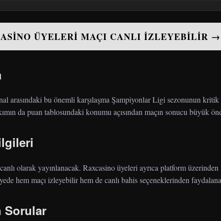
CASINO ÜYELERI MAÇI CANLI İZLEYEBILIR →
a
al arasındaki bu önemli karşılaşma Şampiyonlar Ligi sezonunun kritik 
 takımın da puan tablosundaki konumu açısından maçın sonucu büyük öne
lgileri
anlı olarak yayınlanacak. Raxcasino üyeleri ayrıca platform üzerinden l
ayede hem maçı izleyebilir hem de canlı bahis seçeneklerinden faydalanab
 Sorular