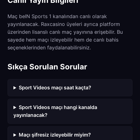
Canlı Yayın Bilgileri
Maç beIN Sports 1 kanalından canlı olarak
yayınlanacak. Raxcasino üyeleri ayrıca platform
üzerinden lisanslı canlı maç yayınına erişebilir. Bu
sayede hem maçı izleyebilir hem de canlı bahis
seçeneklerinden faydalanabilirsiniz.
Sıkça Sorulan Sorular
Sport Videos maçı saat kaçta?
Sport Videos maçı hangi kanalda
yayınlanacak?
Maçı şifresiz izleyebilir miyim?