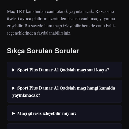
Maç TRT kanalından canlı olarak yayınlanacak. Raxcasino
üyeleri ayrıca platform üzerinden lisanslı canlı maç yayınına
erişebilir. Bu sayede hem maçı izleyebilir hem de canlı bahis
seçeneklerinden faydalanabilirsiniz.
Sıkça Sorulan Sorular
Sport Plus Damac Al Qadsiah maçı saat kaçta?
Sport Plus Damac Al Qadsiah maçı hangi kanalda
yayınlanacak?
Maçı şifresiz izleyebilir miyim?