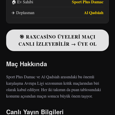
Sport Plus Damac
🏠 Ev Sahibi
Al Qadsiah
✈️ Deplasman
🎯 RAXCASINO ÜYELERI MAÇI
CANLI İZLEYEBILIR → ÜYE OL
Maç Hakkında
Sport Plus Damac ve Al Qadsiah arasındaki bu önemli
karşılaşma Avrupa Ligi sezonunun kritik maçlarından biri
olarak kabul ediliyor. Her iki takımın da puan tablosundaki
konumu açısından maçın sonucu büyük önem taşıyor.
Canlı Yayın Bilgileri