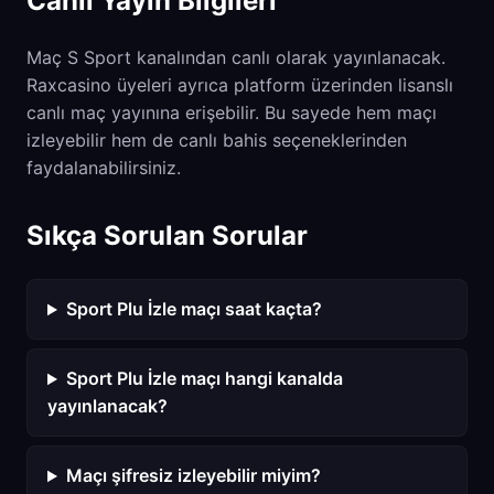
Canlı Yayın Bilgileri
Maç S Sport kanalından canlı olarak yayınlanacak.
Raxcasino üyeleri ayrıca platform üzerinden lisanslı
canlı maç yayınına erişebilir. Bu sayede hem maçı
izleyebilir hem de canlı bahis seçeneklerinden
faydalanabilirsiniz.
Sıkça Sorulan Sorular
Sport Plu İzle maçı saat kaçta?
Sport Plu İzle maçı hangi kanalda
yayınlanacak?
Maçı şifresiz izleyebilir miyim?