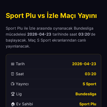
Sport Plu vs İzle Maçı Yayını
Sport Plu ile İzle arasında oynanacak Bundesliga
mücadelesi
2026-04-23
tarihinde saat
03:20
'de
başlayacak. Maç S Sport ekranlarından canlı
yayınlanacak.
📅 Tarih
2026-04-23
⏰ Saat
03:20
📺 Yayıncı
S Sport
🏆 Lig
Bundesliga
🏠 Ev Sahibi
Sport Plu