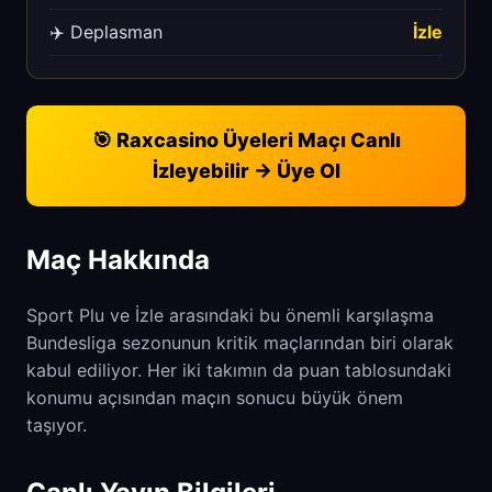
✈️ Deplasman
İzle
🎯 Raxcasino Üyeleri Maçı Canlı
İzleyebilir → Üye Ol
Maç Hakkında
Sport Plu ve İzle arasındaki bu önemli karşılaşma
Bundesliga sezonunun kritik maçlarından biri olarak
kabul ediliyor. Her iki takımın da puan tablosundaki
konumu açısından maçın sonucu büyük önem
taşıyor.