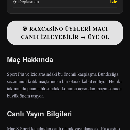
İzle
✈️ Deplasman
🎯 RAXCASINO ÜYELERI MAÇI
CANLI İZLEYEBILIR → ÜYE OL
Maç Hakkında
Sport Plu ve İzle arasındaki bu önemli karşılaşma Bundesliga
sezonunun kritik maçlarından biri olarak kabul ediliyor. Her iki
takımın da puan tablosundaki konumu açısından maçın sonucu
büyük önem taşıyor.
Canlı Yayın Bilgileri
Maç S Sport kanalından canlı olarak yayınlanacak. Raxcasino