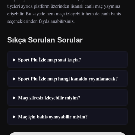
üyeleri ayrıca platform üzerinden lisanslı canlı maç yayınına
erişebilir. Bu sayede hem maçı izleyebilir hem de canlı bahis
seçeneklerinden faydalanabilirsiniz.
Sıkça Sorulan Sorular
Sport Plu İzle maçı saat kaçta?
Sport Plu İzle maçı hangi kanalda yayınlanacak?
Maçı şifresiz izleyebilir miyim?
Maç için bahis oynayabilir miyim?