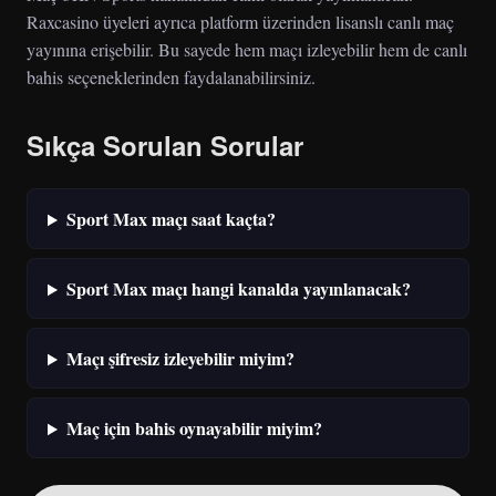
Raxcasino üyeleri ayrıca platform üzerinden lisanslı canlı maç
yayınına erişebilir. Bu sayede hem maçı izleyebilir hem de canlı
bahis seçeneklerinden faydalanabilirsiniz.
Sıkça Sorulan Sorular
Sport Max maçı saat kaçta?
Sport Max maçı hangi kanalda yayınlanacak?
Maçı şifresiz izleyebilir miyim?
Maç için bahis oynayabilir miyim?