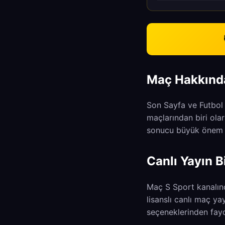
Maç Hakkınd
Son Sayfa ve Futbol
maçlarından biri ola
sonucu büyük önem t
Canlı Yayın Bi
Maç S Sport kanalınd
lisanslı canlı maç ya
seçeneklerinden fayda