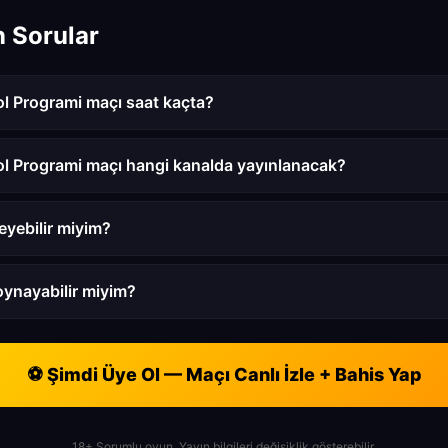
n Sorular
l Programi maçı saat kaçta?
ol Programi maçı hangi kanalda yayınlanacak?
leyebilir miyim?
oynayabilir miyim?
⚽ Şimdi Üye Ol — Maçı Canlı İzle + Bahis Yap
18+ Sorumlu oyun. Yayın bilgileri değişiklik gösterebilir.