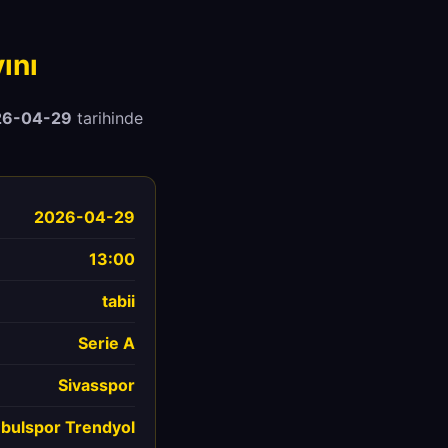
ını
26-04-29
tarihinde
2026-04-29
13:00
tabii
Serie A
Sivasspor
nbulspor Trendyol