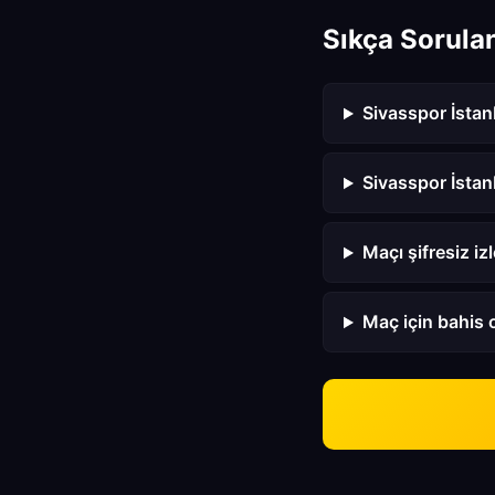
Sıkça Sorula
Sivasspor İstan
Sivasspor İsta
Maçı şifresiz iz
Maç için bahis 