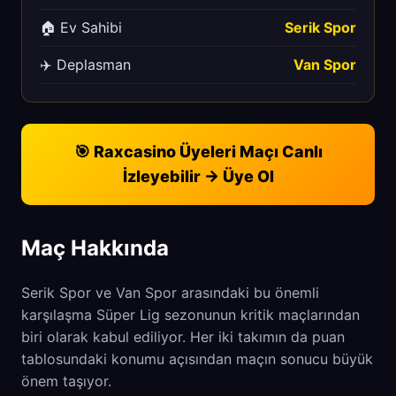
🏠 Ev Sahibi
Serik Spor
✈️ Deplasman
Van Spor
🎯 Raxcasino Üyeleri Maçı Canlı
İzleyebilir → Üye Ol
Maç Hakkında
Serik Spor ve Van Spor arasındaki bu önemli
karşılaşma Süper Lig sezonunun kritik maçlarından
biri olarak kabul ediliyor. Her iki takımın da puan
tablosundaki konumu açısından maçın sonucu büyük
önem taşıyor.