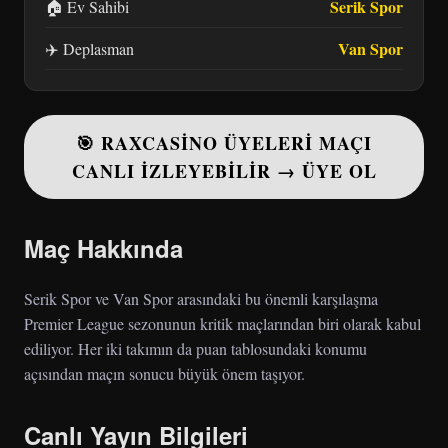
Serik Spor
🏠 Ev Sahibi
Van Spor
✈️ Deplasman
🎯 RAXCASINO ÜYELERI MAÇI
CANLI İZLEYEBILIR → ÜYE OL
Maç Hakkında
Serik Spor ve Van Spor arasındaki bu önemli karşılaşma
Premier League sezonunun kritik maçlarından biri olarak kabul
ediliyor. Her iki takımın da puan tablosundaki konumu
açısından maçın sonucu büyük önem taşıyor.
Canlı Yayın Bilgileri