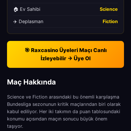
🏠 Ev Sahibi
Science
✈️ Deplasman
Fiction
🎯 Raxcasino Üyeleri Maçı Canlı
İzleyebilir → Üye Ol
Maç Hakkında
Science ve Fiction arasındaki bu önemli karşılaşma
Bundesliga sezonunun kritik maçlarından biri olarak
kabul ediliyor. Her iki takımın da puan tablosundaki
konumu açısından maçın sonucu büyük önem
taşıyor.