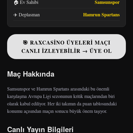
Samsunspor
🏠 Ev Sahibi
Hamrun Spartans
✈️ Deplasman
🎯 RAXCASINO ÜYELERI MAÇI
CANLI İZLEYEBILIR → ÜYE OL
Maç Hakkında
Samsunspor ve Hamrun Spartans arasındaki bu önemli
karşılaşma Avrupa Ligi sezonunun kritik maçlarından biri
olarak kabul ediliyor. Her iki takımın da puan tablosundaki
konumu açısından maçın sonucu büyük önem taşıyor.
Canlı Yayın Bilgileri