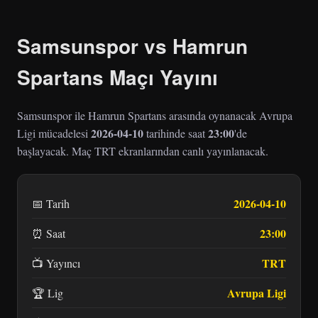
Samsunspor vs Hamrun
Spartans Maçı Yayını
Samsunspor ile Hamrun Spartans arasında oynanacak Avrupa
2026-04-10
23:00
Ligi mücadelesi
tarihinde saat
'de
başlayacak. Maç TRT ekranlarından canlı yayınlanacak.
2026-04-10
📅 Tarih
23:00
⏰ Saat
TRT
📺 Yayıncı
Avrupa Ligi
🏆 Lig