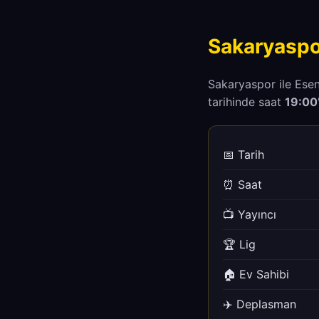
Sakaryaspo
Sakaryaspor ile Ese
tarihinde saat
19:00
📅 Tarih
⏰ Saat
📺 Yayıncı
🏆 Lig
🏠 Ev Sahibi
✈️ Deplasman