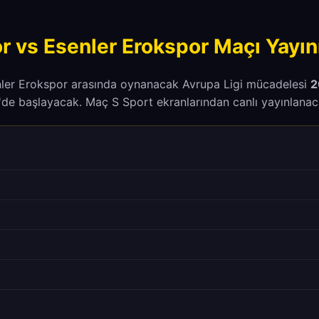
r vs Esenler Erokspor Maçı Yayın
nler Erokspor arasında oynanacak Avrupa Ligi mücadelesi
2
'de başlayacak. Maç S Sport ekranlarından canlı yayınlanac