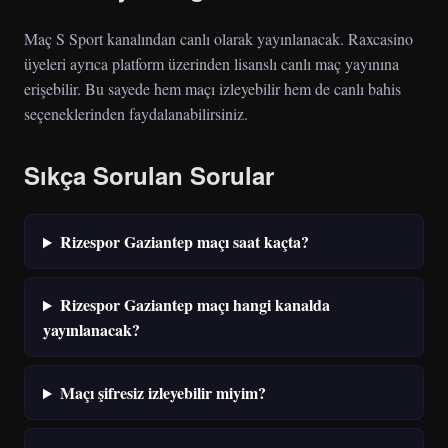
Maç S Sport kanalından canlı olarak yayınlanacak. Raxcasino
üyeleri ayrıca platform üzerinden lisanslı canlı maç yayınına
erişebilir. Bu sayede hem maçı izleyebilir hem de canlı bahis
seçeneklerinden faydalanabilirsiniz.
Sıkça Sorulan Sorular
Rizespor Gaziantep maçı saat kaçta?
Rizespor Gaziantep maçı hangi kanalda
yayınlanacak?
Maçı şifresiz izleyebilir miyim?