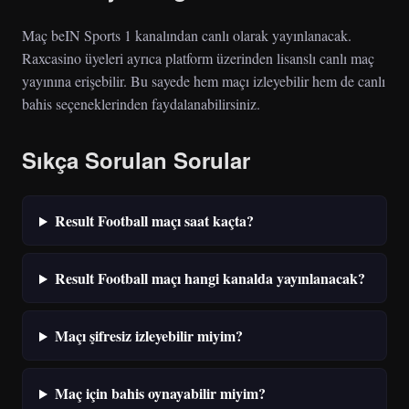
Maç beIN Sports 1 kanalından canlı olarak yayınlanacak.
Raxcasino üyeleri ayrıca platform üzerinden lisanslı canlı maç
yayınına erişebilir. Bu sayede hem maçı izleyebilir hem de canlı
bahis seçeneklerinden faydalanabilirsiniz.
Sıkça Sorulan Sorular
Result Football maçı saat kaçta?
Result Football maçı hangi kanalda yayınlanacak?
Maçı şifresiz izleyebilir miyim?
Maç için bahis oynayabilir miyim?