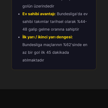
golün üzerindedir
Ev sahibi avantajı:
Bundesliga'da ev
sahibi takımlar tarihsel olarak %44-
48 galip gelme oranına sahiptir
İlk yarı / ikinci yarı dengesi:
Bundesliga maçlarının %62'sinde en
az bir gol ilk 45 dakikada
atılmaktadır