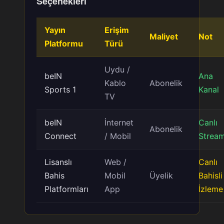
Seçenekleri
Yayın
Erişim
Maliyet
Not
Platformu
Türü
Uydu /
beIN
Ana
Kablo
Abonelik
Sports 1
Kanal
TV
beIN
İnternet
Canlı
Abonelik
Connect
/ Mobil
Strea
Lisanslı
Web /
Canlı
Bahis
Mobil
Üyelik
Bahisli
Platformları
App
İzleme