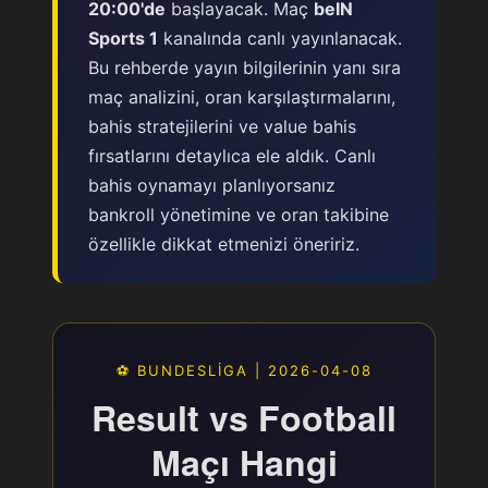
20:00'de
başlayacak. Maç
beIN
Sports 1
kanalında canlı yayınlanacak.
Bu rehberde yayın bilgilerinin yanı sıra
maç analizini, oran karşılaştırmalarını,
bahis stratejilerini ve value bahis
fırsatlarını detaylıca ele aldık. Canlı
bahis oynamayı planlıyorsanız
bankroll yönetimine ve oran takibine
özellikle dikkat etmenizi öneririz.
⚽ BUNDESLIGA | 2026-04-08
Result vs Football
Maçı Hangi