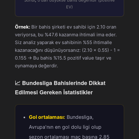
EV)
Örnek:
Bir bahis şirketi ev sahibi için 2.10 oran
veriyorsa, bu %47.6 kazanma ihtimali ima eder.
Siz analiz yaparak ev sahibinin %55 ihtimalle
kazanacağını düşünüyorsanız: (2.10 × 0.55) - 1 =
0.155 → Bu bahis %15.5 pozitif value taşır ve
oynamaya değerdir.
📈 Bundesliga Bahislerinde Dikkat
Edilmesi Gereken İstatistikler
Gol ortalaması:
Bundesliga,
Avrupa'nın en gol dolu ligi olup
sezon ortalaması maç başına 2.85