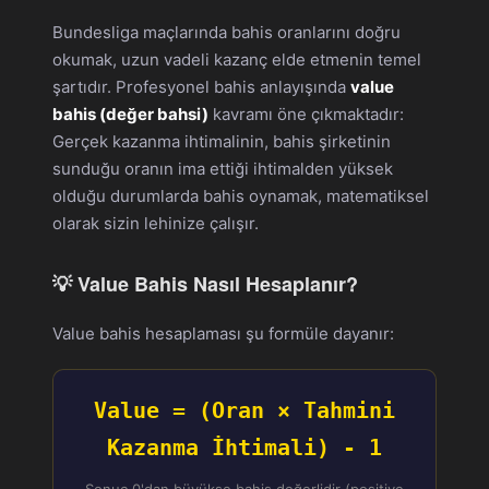
Bundesliga maçlarında bahis oranlarını doğru
okumak, uzun vadeli kazanç elde etmenin temel
şartıdır. Profesyonel bahis anlayışında
value
bahis (değer bahsi)
kavramı öne çıkmaktadır:
Gerçek kazanma ihtimalinin, bahis şirketinin
sunduğu oranın ima ettiği ihtimalden yüksek
olduğu durumlarda bahis oynamak, matematiksel
olarak sizin lehinize çalışır.
💡 Value Bahis Nasıl Hesaplanır?
Value bahis hesaplaması şu formüle dayanır:
Value = (Oran × Tahmini
Kazanma İhtimali) - 1
Sonuç 0'dan büyükse bahis değerlidir (positive