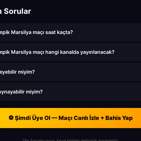
n Sorular
mpik Marsilya maçı saat kaçta?
mpik Marsilya maçı hangi kanalda yayınlanacak?
leyebilir miyim?
oynayabilir miyim?
⚽ Şimdi Üye Ol — Maçı Canlı İzle + Bahis Yap
18+ Sorumlu oyun. Yayın bilgileri değişiklik gösterebilir.