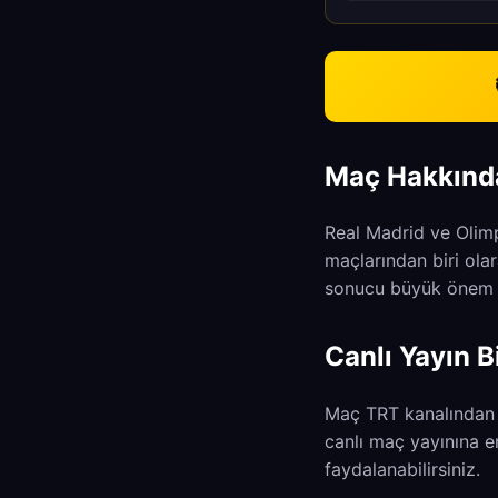
Maç Hakkınd
Real Madrid ve Olimp
maçlarından biri ola
sonucu büyük önem t
Canlı Yayın Bi
Maç TRT kanalından c
canlı maç yayınına e
faydalanabilirsiniz.