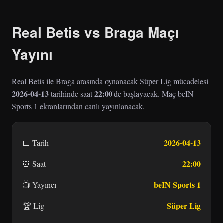
Real Betis vs Braga Maçı
Yayını
Real Betis ile Braga arasında oynanacak Süper Lig mücadelesi
2026-04-13
22:00
tarihinde saat
'de başlayacak. Maç beIN
Sports 1 ekranlarından canlı yayınlanacak.
2026-04-13
📅 Tarih
22:00
⏰ Saat
beIN Sports 1
📺 Yayıncı
Süper Lig
🏆 Lig