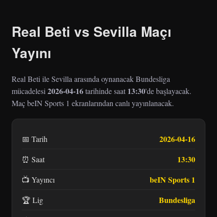
Real Beti vs Sevilla Maçı
Yayını
Real Beti ile Sevilla arasında oynanacak Bundesliga
2026-04-16
13:30
mücadelesi
tarihinde saat
'de başlayacak.
Maç beIN Sports 1 ekranlarından canlı yayınlanacak.
2026-04-16
📅 Tarih
13:30
⏰ Saat
beIN Sports 1
📺 Yayıncı
Bundesliga
🏆 Lig