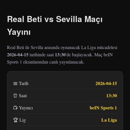
Real Beti vs Sevilla Maçı
Yayını
Real Beti ile Sevilla arasında oynanacak La Liga mücadelesi
2026-04-15
13:30
tarihinde saat
'de başlayacak. Maç beIN
Sports 1 ekranlarından canlı yayınlanacak.
2026-04-15
📅 Tarih
13:30
⏰ Saat
beIN Sports 1
📺 Yayıncı
La Liga
🏆 Lig