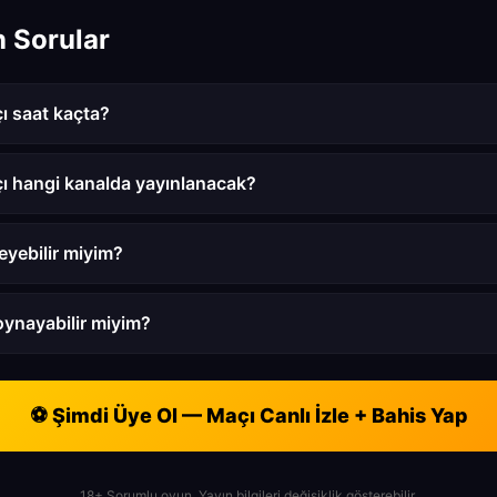
n Sorular
çı saat kaçta?
çı hangi kanalda yayınlanacak?
leyebilir miyim?
oynayabilir miyim?
⚽ Şimdi Üye Ol — Maçı Canlı İzle + Bahis Yap
18+ Sorumlu oyun. Yayın bilgileri değişiklik gösterebilir.