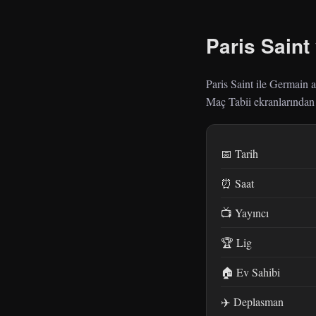
Paris Saint
Paris Saint ile Germain
Maç Tabii ekranlarından 
📅 Tarih
⏰ Saat
📺 Yayıncı
🏆 Lig
🏠 Ev Sahibi
✈️ Deplasman