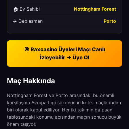
🏠 Ev Sahibi
Nottingham Forest
✈️ Deplasman
Porto
🎯 Raxcasino Üyeleri Maçı Canlı
İzleyebilir → Üye Ol
Maç Hakkında
Nottingham Forest ve Porto arasındaki bu önemli
karşılaşma Avrupa Ligi sezonunun kritik maçlarından
biri olarak kabul ediliyor. Her iki takımın da puan
tablosundaki konumu açısından maçın sonucu büyük
önem taşıyor.