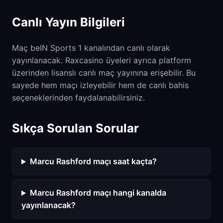
Canlı Yayın Bilgileri
Maç beIN Sports 1 kanalından canlı olarak
yayınlanacak. Raxcasino üyeleri ayrıca platform
üzerinden lisanslı canlı maç yayınına erişebilir. Bu
sayede hem maçı izleyebilir hem de canlı bahis
seçeneklerinden faydalanabilirsiniz.
Sıkça Sorulan Sorular
Marcu Rashford maçı saat kaçta?
Marcu Rashford maçı hangi kanalda
yayınlanacak?