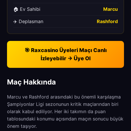
🏠 Ev Sahibi
Marcu
✈️ Deplasman
Rashford
🎯 Raxcasino Üyeleri Maçı Canlı
İzleyebilir → Üye Ol
Maç Hakkında
Marcu ve Rashford arasındaki bu önemli karşılaşma
Şampiyonlar Ligi sezonunun kritik maçlarından biri
olarak kabul ediliyor. Her iki takımın da puan
tablosundaki konumu açısından maçın sonucu büyük
önem taşıyor.