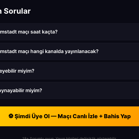
n Sorular
stadt maçı saat kaçta?
stadt maçı hangi kanalda yayınlanacak?
leyebilir miyim?
oynayabilir miyim?
⚽ Şimdi Üye Ol — Maçı Canlı İzle + Bahis Yap
18+ Sorumlu oyun. Yayın bilgileri değişiklik gösterebilir.