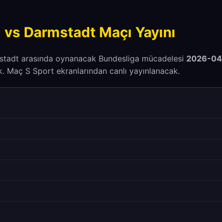
vs Darmstadt Maçı Yayını
stadt arasında oynanacak Bundesliga mücadelesi
2026-04
k. Maç S Sport ekranlarından canlı yayınlanacak.