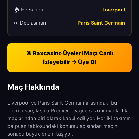
🏠 Ev Sahibi
Liverpool
✈️ Deplasman
Paris Saint Germain
🎯 Raxcasino Üyeleri Maçı Canlı
İzleyebilir → Üye Ol
Maç Hakkında
Liverpool ve Paris Saint Germain arasındaki bu
önemli karşılaşma Premier League sezonunun kritik
maçlarından biri olarak kabul ediliyor. Her iki takımın
da puan tablosundaki konumu açısından maçın
sonucu büyük önem taşıyor.