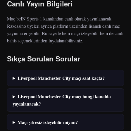
Canlı Yayın Bilgileri
Maç beIN Sports 1 kanalından canlı olarak yayınlanacak.
Raxcasino üyeleri ayrıca platform üzerinden lisanslı canlı maç
yayınına erişebilir. Bu sayede hem maçı izleyebilir hem de canlı
bahis seçeneklerinden faydalanabilirsiniz.
Sıkça Sorulan Sorular
Liverpool Manchester City maçı saat kaçta?
Liverpool Manchester City maçı hangi kanalda
yayınlanacak?
Maçı şifresiz izleyebilir miyim?