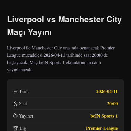
Liverpool vs Manchester City
Maçı Yayını
Liverpool ile Manchester City arasında oynanacak Premier
2026-04-11
20:00
League mücadelesi
tarihinde saat
'de
başlayacak. Maç beIN Sports 1 ekranlarından canlı
yayınlanacak.
2026-04-11
📅 Tarih
20:00
⏰ Saat
beIN Sports 1
📺 Yayıncı
Premier League
🏆 Lig