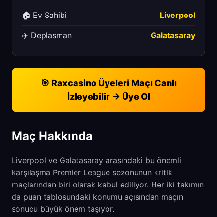
🏠 Ev Sahibi
Liverpool
✈️ Deplasman
Galatasaray
🎯 Raxcasino Üyeleri Maçı Canlı
İzleyebilir → Üye Ol
Maç Hakkında
Liverpool ve Galatasaray arasındaki bu önemli
karşılaşma Premier League sezonunun kritik
maçlarından biri olarak kabul ediliyor. Her iki takımın
da puan tablosundaki konumu açısından maçın
sonucu büyük önem taşıyor.