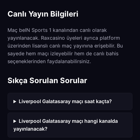
Canlı Yayın Bilgileri
Maç beIN Sports 1 kanalından canlı olarak
yayınlanacak. Raxcasino üyeleri ayrıca platform
üzerinden lisanslı canlı maç yayınına erişebilir. Bu
sayede hem maçı izleyebilir hem de canlı bahis
seçeneklerinden faydalanabilirsiniz.
Sıkça Sorulan Sorular
Liverpool Galatasaray maçı saat kaçta?
Liverpool Galatasaray maçı hangi kanalda
yayınlanacak?