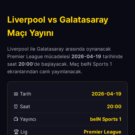
Liverpool vs Galatasaray
Maçı Yayını
Liverpool ile Galatasaray arasında oynanacak
Premier League mücadelesi
2026-04-19
tarihinde
saat
20:00
'de başlayacak. Maç beIN Sports 1
ekranlarından canlı yayınlanacak.
📅 Tarih
2026-04-19
⏰ Saat
20:00
📺 Yayıncı
beIN Sports 1
🏆 Lig
Premier League