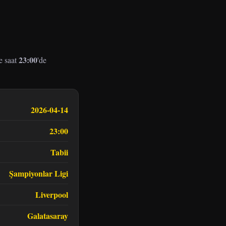
23:00
e saat
'de
2026-04-14
23:00
Tabii
Şampiyonlar Ligi
Liverpool
Galatasaray