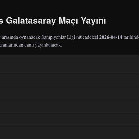
s Galatasaray Maçı Yayını
2026-04-14
ay arasında oynanacak Şampiyonlar Ligi mücadelesi
tarihind
ranlarından canlı yayınlanacak.