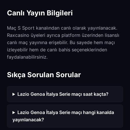
Canlı Yayın Bilgileri
Maç S Sport kanalından canlı olarak yayınlanacak.
Raxcasino üyeleri ayrıca platform üzerinden lisanslı
canlı maç yayınına erişebilir. Bu sayede hem maçı
izleyebilir hem de canlı bahis seçeneklerinden
faydalanabilirsiniz.
Sıkça Sorulan Sorular
Lazio Genoa İtalya Serie maçı saat kaçta?
Lazio Genoa İtalya Serie maçı hangi kanalda
yayınlanacak?