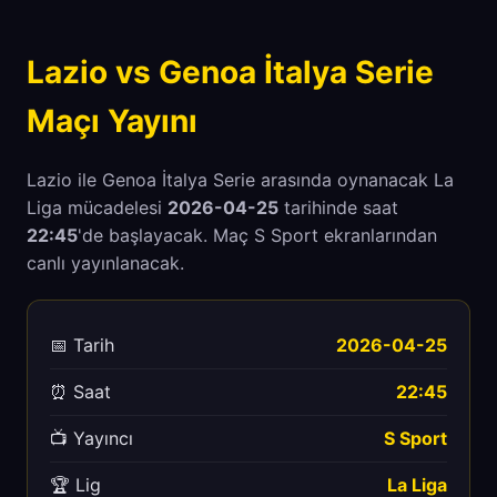
Lazio vs Genoa İtalya Serie
Maçı Yayını
Lazio ile Genoa İtalya Serie arasında oynanacak La
Liga mücadelesi
2026-04-25
tarihinde saat
22:45
'de başlayacak. Maç S Sport ekranlarından
canlı yayınlanacak.
📅 Tarih
2026-04-25
⏰ Saat
22:45
📺 Yayıncı
S Sport
🏆 Lig
La Liga