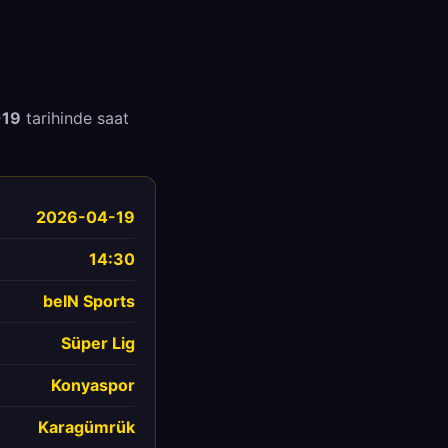
-19
tarihinde saat
2026-04-19
14:30
beIN Sports
Süper Lig
Konyaspor
Karagümrük